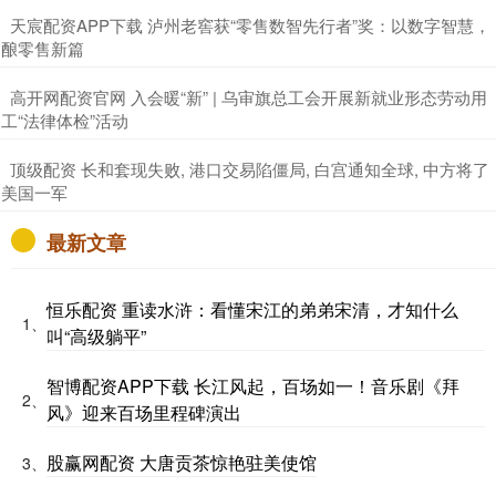
​天宸配资APP下载 泸州老窖获“零售数智先行者”奖：以数字智慧，
酿零售新篇
​高开网配资官网 入会暖“新” | 乌审旗总工会开展新就业形态劳动用
工“法律体检”活动
​顶级配资 长和套现失败, 港口交易陷僵局, 白宫通知全球, 中方将了
美国一军
最新文章
恒乐配资 重读水浒：看懂宋江的弟弟宋清，才知什么
1、
叫“高级躺平”
智博配资APP下载 长江风起，百场如一！音乐剧《拜
2、
风》迎来百场里程碑演出
股赢网配资 大唐贡茶惊艳驻美使馆
3、