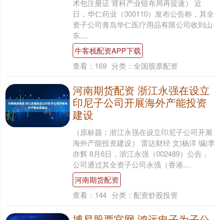
术包注册证 肾科产业链布局再提速） 近
日，华仁药业（300110）发布公告称，其全
资子公司青岛华仁医疗用品有限公司收到山
东....
牛客栈配资APP下载
查看：
169
分类：
全国股票配资
河南期货配资 浙江永强在设立
印尼子公司开展海外产能投资
建设
（原标题：浙江永强在设立印尼子公司开展
海外产能投资建设） 雷达财经 文|杨洋 编|李
亦辉 8月6日，浙江永强（002489）公告，
公司通过其全资子公司永强（香港....
河南期货配资
查看：
144
分类：
配资炒股投资
博易股票官网 鸿远电子为子公