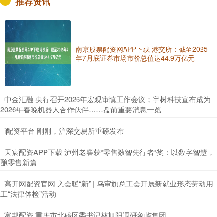
推荐资讯
南京股票配资网APP下载 港交所：截至2025
年7月底证券市场市价总值达44.9万亿元
​中金汇融 央行召开2026年宏观审慎工作会议；宇树科技宣布成为
2026年春晚机器人合作伙伴……盘前重要消息一览
​i配资平台 刚刚，沪深交易所重磅发布
​天宸配资APP下载 泸州老窖获“零售数智先行者”奖：以数字智慧，
酿零售新篇
​高开网配资官网 入会暖“新” | 乌审旗总工会开展新就业形态劳动用
工“法律体检”活动
​富邦配资 重庆市北碚区委书记林旭阳调研象屿集团