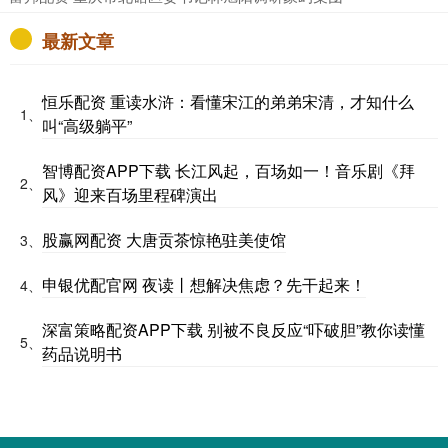
最新文章
恒乐配资 重读水浒：看懂宋江的弟弟宋清，才知什么
1、
叫“高级躺平”
智博配资APP下载 长江风起，百场如一！音乐剧《拜
2、
风》迎来百场里程碑演出
股赢网配资 大唐贡茶惊艳驻美使馆
3、
申银优配官网 夜读丨想解决焦虑？先干起来！
4、
深富策略配资APP下载 别被不良反应“吓破胆”教你读懂
5、
药品说明书