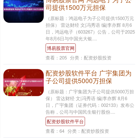
司提供1500万元担保
（原标题：鸿远电子为子公司提供1500万元
担保） 雷达财经 文|冯秀语 编|李亦辉 8月6
日，鸿远电子（603267）公告，公司于2025
年8月6日与中国光大银....
博易股票官网
查看：
205
分类：
配资炒股投资
配资炒股软件平台 广宇集团为
子公司提供5000万担保
（原标题：广宇集团为子公司提供5000万担
保） 雷达财经 文|冯秀语 编|李亦辉 8月6
日，广宇集团（证券代码：002133）发布公
告称，公司与中国民生银行股份....
配资炒股软件平台
查看：
64
分类：
配资炒股投资