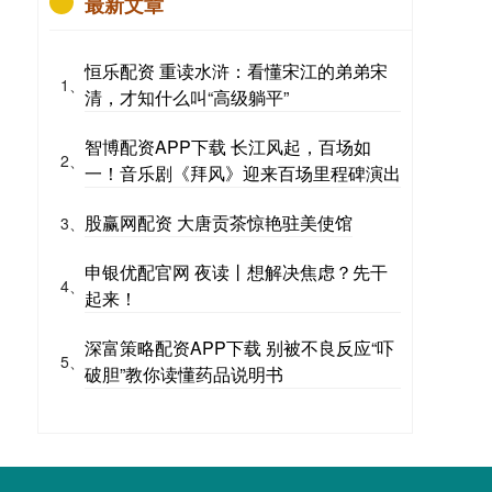
最新文章
恒乐配资 重读水浒：看懂宋江的弟弟宋
1、
清，才知什么叫“高级躺平”
智博配资APP下载 长江风起，百场如
2、
一！音乐剧《拜风》迎来百场里程碑演出
股赢网配资 大唐贡茶惊艳驻美使馆
3、
申银优配官网 夜读丨想解决焦虑？先干
4、
起来！
深富策略配资APP下载 别被不良反应“吓
5、
破胆”教你读懂药品说明书