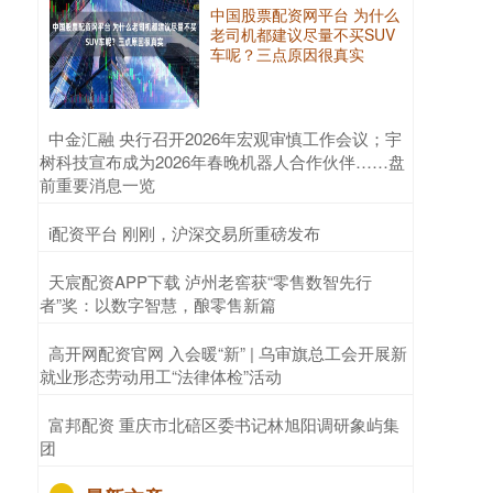
中国股票配资网平台 为什么
老司机都建议尽量不买SUV
车呢？三点原因很真实
​中金汇融 央行召开2026年宏观审慎工作会议；宇
树科技宣布成为2026年春晚机器人合作伙伴……盘
前重要消息一览
​i配资平台 刚刚，沪深交易所重磅发布
​天宸配资APP下载 泸州老窖获“零售数智先行
者”奖：以数字智慧，酿零售新篇
​高开网配资官网 入会暖“新” | 乌审旗总工会开展新
就业形态劳动用工“法律体检”活动
​富邦配资 重庆市北碚区委书记林旭阳调研象屿集
团