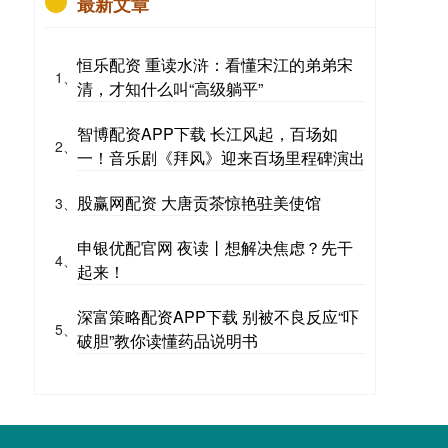
最新文章
恒乐配资 重读水浒：看懂宋江的弟弟宋
1、
清，才知什么叫“高级躺平”
智博配资APP下载 长江风起，百场如
2、
一！音乐剧《拜风》迎来百场里程碑演出
股赢网配资 大唐贡茶惊艳驻美使馆
3、
申银优配官网 夜读丨想解决焦虑？先干
4、
起来！
深富策略配资APP下载 别被不良反应“吓
5、
破胆”教你读懂药品说明书